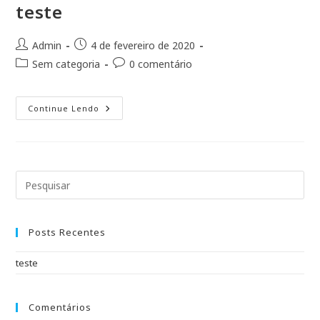
Ir
teste
para
o
Autor
Post
Admin
4 de fevereiro de 2020
conteúdo
do
publicado:
Categoria
Comentários
Sem categoria
0 comentário
post:
do
do
post:
post:
Teste
Continue Lendo
Posts Recentes
teste
Comentários