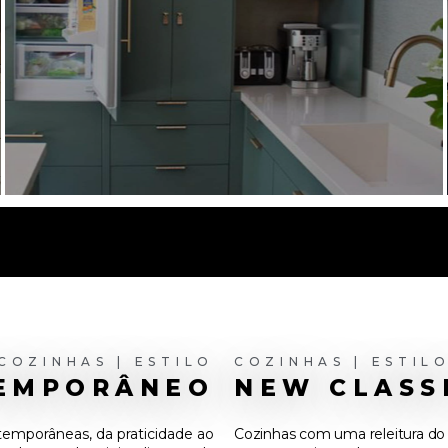
COZINHAS | ESTILO
COZINHAS | ESTIL
EMPORÂNEO
NEW CLASS
emporâneas, da praticidade ao
Cozinhas com uma releitura do 