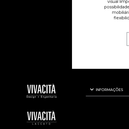
visual lim
possibilidad
mobiliá
flexibil
INFORMAÇÕES