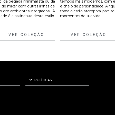
po, da pegada minimalista ou da
tempos mais modernos, com es
e de mixar com outras linhas de
e cheio de personalidade. A riq
rio em ambientes integrados. A
torna o estilo atemporal para t
idade é a assinatura deste estilo.
momentos de sua vida.
VER COLEÇÃO
VER COLEÇÃO
POLÍTICAS