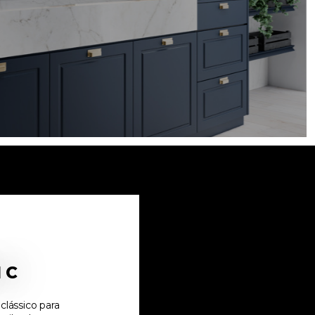
O
IC
clássico para