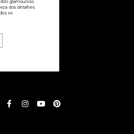
tilo glamouroso
ueza dos detalhes
odos os