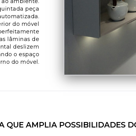
 ao ambiente.
quintada peça
 automatizada.
rior do móvel
perfeitamente
as lâminas de
ntal deslizem
ando o espaço
erno do móvel.
A QUE AMPLIA POSSIBILIDADES D