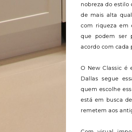
nobreza do estilo
de mais alta qua
com riqueza em d
que podem ser p
acordo com cada p
O New Classic é 
Dallas segue ess
quem escolhe esse
está em busca de 
remetem aos antig
Com visual impo